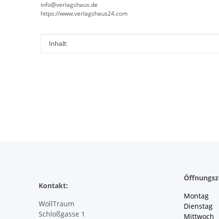
info@verlagshaus.de
https://www.verlagshaus24.com
Produkteigenschaft
Wert
Inhalt:
Öffnungsz
Kontakt:
Montag 
WollTraum
Dienstag
Schloßgasse 1
Mittwoch 