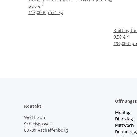
5,90 €
*
118,00 € pro 1 kg
Knitting fo
9,50 €
*
190,00 € pr
Öffnungsz
Kontakt:
Montag 
WollTraum
Dienstag
Schloßgasse 1
Mittwoch 
63739 Aschaffenburg
Donnersta