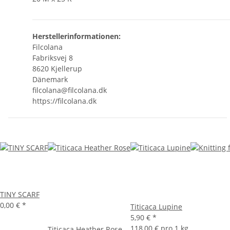
Herstellerinformationen:
Filcolana
Fabriksvej 8
8620 Kjellerup
Dänemark
filcolana@filcolana.dk
https://filcolana.dk
TINY SCARF
0,00 €
*
Titicaca Lupine
5,90 €
*
118,00 € pro 1 kg
Titicaca Heather Rose