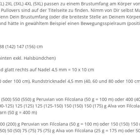
L) 2XL (3XL) 4XL (5XL) passen zu einem Brustumfang am Körper von 
 Pullovers sind auf der Titelseite zu finden. Nimm von Dir selbst M
enn Dein Brustumfang (oder die breiteste Stelle an Deinem Körper)
und hätte in gewähltem Beispiel einen Bewegungsspielraum (positi
38 (142) 147 (156) cm
g hinten exkl. Halsbündchen)
 glatt rechts auf Nadel 4,5 mm = 10 x 10 cm
oder 100 cm), Rundstricknadel 4,5 mm (40, 60 und 80 oder 100 cm)
 (500) 550 (550) g Peruvian von Filcolana (50 g = 100 m) oder 400 (40
25) 125 (125) 125 (125-150) 150 (150) 150 (175) g Alva von Filcolan
arn (50 g = 400 m)
200 (200) g Peruvian von Filcolana (50 g = 100 m) oder 150 (150) 150 
 50 (50) 75 (75) 75 (75) g Alva von Filcolana (25 g = 175 m) oder 50 