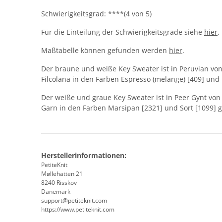
Schwierigkeitsgrad: ****(4 von 5)
Für die Einteilung der Schwierigkeitsgrade siehe
hier
.
Maßtabelle können gefunden werden
hier
.
Der braune und weiße Key Sweater ist in Peruvian vo
Filcolana in den Farben Espresso (melange) [409] und 
Der weiße und graue Key Sweater ist in Peer Gynt v
Garn in den Farben Marsipan [2321] und Sort [1099] ge
Herstellerinformationen:
PetiteKnit
Møllehatten 21
8240 Risskov
Dänemark
support@petiteknit.com
https://www.petiteknit.com