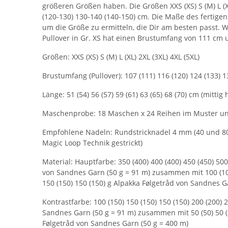
größeren Größen haben. Die Größen XXS (XS) S (M) L (X
(120-130) 130-140 (140-150) cm. Die Maße des fertigen
um die Größe zu ermitteln, die Dir am besten passt. W
Pullover in Gr. XS hat einen Brustumfang von 111 cm 
Größen: XXS (XS) S (M) L (XL) 2XL (3XL) 4XL (5XL)
Brustumfang (Pullover): 107 (111) 116 (120) 124 (133) 1
Länge: 51 (54) 56 (57) 59 (61) 63 (65) 68 (70) cm (mitti
Maschenprobe: 18 Maschen x 24 Reihen im Muster und
Empfohlene Nadeln: Rundstricknadel 4 mm (40 und 80 
Magic Loop Technik gestrickt)
Material: Hauptfarbe: 350 (400) 400 (400) 450 (450) 500
von Sandnes Garn (50 g = 91 m) zusammen mit 100 (100-1
150 (150) 150 (150) g Alpakka Følgetråd von Sandnes G
Kontrastfarbe: 100 (150) 150 (150) 150 (150) 200 (200) 
Sandnes Garn (50 g = 91 m) zusammen mit 50 (50) 50 (50)
Følgetråd von Sandnes Garn (50 g = 400 m)