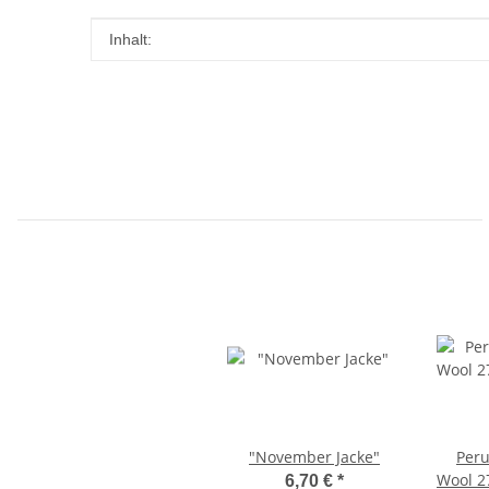
Produkteigenschaft
Wert
Inhalt:
"November Jacke"
Peru
Wool 2
6,70 €
*