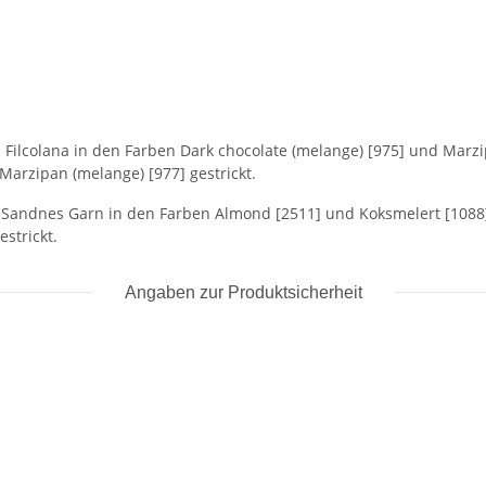
n Filcolana in den Farben Dark chocolate (melange) [975] und Mar
Marzipan (melange) [977] gestrickt.
on Sandnes Garn in den Farben Almond [2511] und Koksmelert [10
strickt.
Angaben zur Produktsicherheit