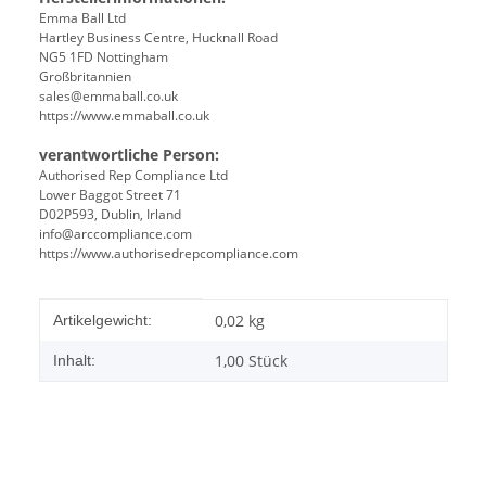
Emma Ball Ltd
Hartley Business Centre, Hucknall Road
NG5 1FD Nottingham
Großbritannien
sales@emmaball.co.uk
https://www.emmaball.co.uk
verantwortliche Person:
Authorised Rep Compliance Ltd
Lower Baggot Street 71
D02P593, Dublin, Irland
info@arccompliance.com
https://www.authorisedrepcompliance.com
Produkteigenschaft
Wert
0,02
kg
Artikelgewicht:
1,00 Stück
Inhalt: