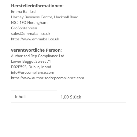
Herstellerinformationen:
Emma Ball Ltd
Hartley Business Centre, Hucknall Road
NG5 1FD Nottingham
Großbritannien
sales@emmaball.co.uk
https://www.emmaball.co.uk
verantwortliche Person:
Authorised Rep Compliance Ltd
Lower Baggot Street 71
D02P593, Dublin, Irland
info@arccompliance.com
https://www.authorisedrepcompliance.com
Produkteigenschaft
Wert
1,00 Stück
Inhalt: