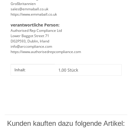
Großbritannien
sales@emmaball.co.uk
https://www.emmaball.co.uk
verantwortliche Person:
Authorised Rep Compliance Ltd
Lower Baggot Street 71
D02P593, Dublin, Irland
info@arccompliance.com
https://www.authorisedrepcompliance.com
Produkteigenschaft
Wert
1,00 Stück
Inhalt:
Kunden kauften dazu folgende Artikel: