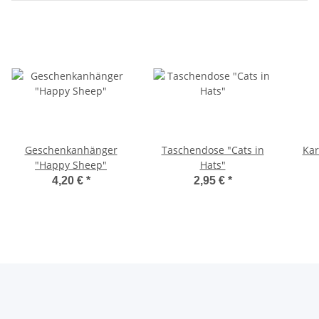
Geschenkanhänger
Taschendose "Cats in
Kar
"Happy Sheep"
Hats"
4,20 €
*
2,95 €
*