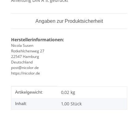
Anleitung DIN A 5, gedruckt
Angaben zur Produktsicherheit
Herstellerinformationen:
Nicola Susen
Rotkehlchenweg 27
22547 Hamburg
Deutschland
post@nicolor.de
https://nicolor.de
Produkteigenschaft
Wert
0,02
kg
Artikelgewicht:
1,00 Stück
Inhalt: