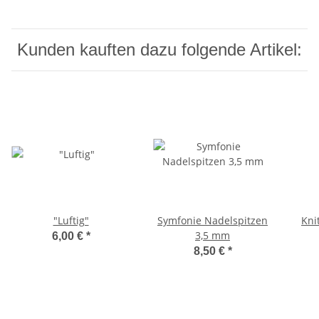
Kunden kauften dazu folgende Artikel:
"Luftig"
Symfonie Nadelspitzen
Kni
3,5 mm
6,00 €
*
8,50 €
*