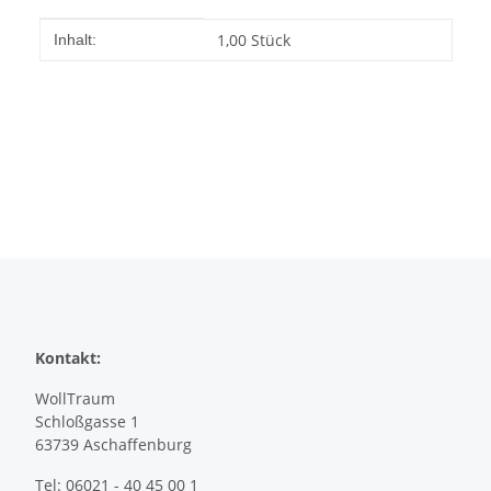
Produkteigenschaft
Wert
1,00 Stück
Inhalt:
Kontakt:
WollTraum
Schloßgasse 1
63739 Aschaffenburg
Tel: 06021 - 40 45 00 1