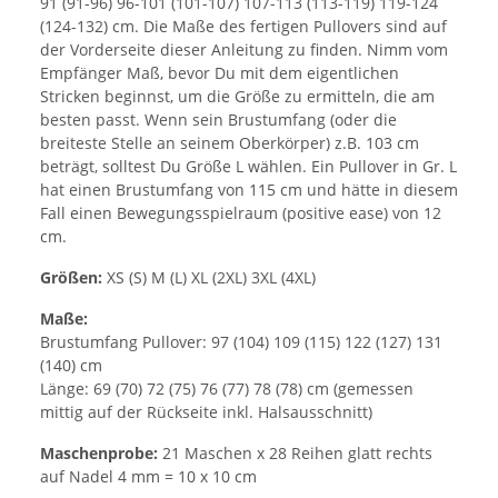
91 (91-96) 96-101 (101-107) 107-113 (113-119) 119-124
(124-132) cm. Die Maße des fertigen Pullovers sind auf
der Vorderseite dieser Anleitung zu finden. Nimm vom
Empfänger Maß, bevor Du mit dem eigentlichen
Stricken beginnst, um die Größe zu ermitteln, die am
besten passt. Wenn sein Brustumfang (oder die
breiteste Stelle an seinem Oberkörper) z.B. 103 cm
beträgt, solltest Du Größe L wählen. Ein Pullover in Gr. L
hat einen Brustumfang von 115 cm und hätte in diesem
Fall einen Bewegungsspielraum (positive ease) von 12
cm.
Größen:
XS (S) M (L) XL (2XL) 3XL (4XL)
Maße:
Brustumfang Pullover: 97 (104) 109 (115) 122 (127) 131
(140) cm
Länge: 69 (70) 72 (75) 76 (77) 78 (78) cm (gemessen
mittig auf der Rückseite inkl. Halsausschnitt)
Maschenprobe:
21 Maschen x 28 Reihen glatt rechts
auf Nadel 4 mm = 10 x 10 cm