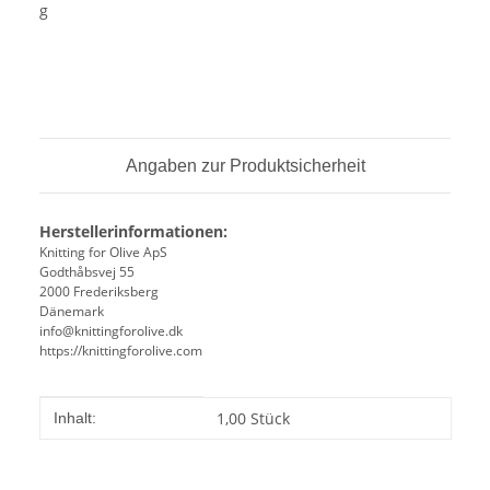
g
Angaben zur Produktsicherheit
Herstellerinformationen:
Knitting for Olive ApS
Godthåbsvej 55
2000 Frederiksberg
Dänemark
info@knittingforolive.dk
https://knittingforolive.com
Produkteigenschaft
Wert
1,00 Stück
Inhalt: