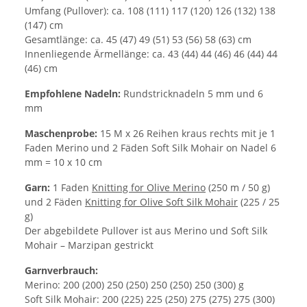
Umfang (Pullover): ca. 108 (111) 117 (120) 126 (132) 138
(147) cm
Gesamtlänge: ca. 45 (47) 49 (51) 53 (56) 58 (63) cm
Innenliegende Ärmellänge: ca. 43 (44) 44 (46) 46 (44) 44
(46) cm
Empfohlene Nadeln
:
Rundstricknadeln 5 mm und 6
mm
Maschenprobe:
15 M x 26 Reihen kraus rechts mit je 1
Faden Merino und 2 Fäden Soft Silk Mohair on Nadel 6
mm = 10 x 10 cm
Garn
:
1 Faden
Knitting for Olive Merino
(250 m / 50 g)
und 2 Fäden
Knitting for Olive Soft Silk Mohair
(225 / 25
g)
Der abgebildete Pullover ist aus Merino und Soft Silk
Mohair – Marzipan gestrickt
Garnverbrauch
:
Merino: 200 (200) 250 (250) 250 (250) 250 (300) g
Soft Silk Mohair: 200 (225) 225 (250) 275 (275) 275 (300)