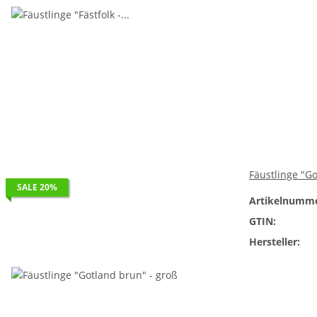
Fäustlinge "Go
SALE 20%
Artikelnumme
GTIN:
Hersteller: