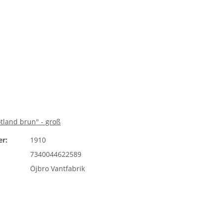
tland brun" - groß
r:
1910
7340044622589
Öjbro Vantfabrik