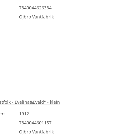
7340044626334
Öjbro Vantfabrik
tfolk - Evelina&Evald" - klein
r:
1912
7340044601157
Öjbro Vantfabrik