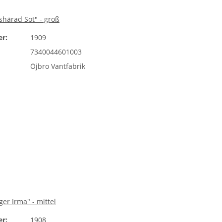
shärad Sot" - groß
r:
1909
7340044601003
Öjbro Vantfabrik
ger Irma" - mittel
r:
1908