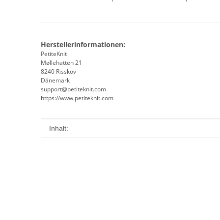
Herstellerinformationen:
PetiteKnit
Møllehatten 21
8240 Risskov
Dänemark
support@petiteknit.com
https://www.petiteknit.com
Produkteigenschaft
Wert
Inhalt: