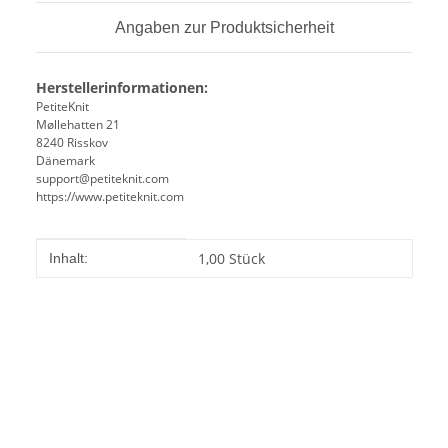
Angaben zur Produktsicherheit
Herstellerinformationen:
PetiteKnit
Møllehatten 21
8240 Risskov
Dänemark
support@petiteknit.com
https://www.petiteknit.com
Produkteigenschaft
Wert
1,00 Stück
Inhalt: