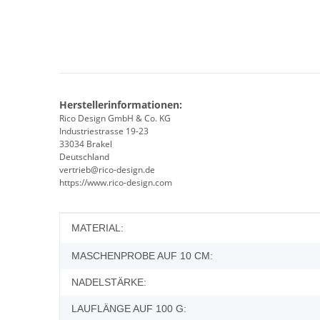
Herstellerinformationen:
Rico Design GmbH & Co. KG
Industriestrasse 19-23
33034 Brakel
Deutschland
vertrieb@rico-design.de
https://www.rico-design.com
Produkteigenschaft
Wert
MATERIAL:
MASCHENPROBE AUF 10 CM:
NADELSTÄRKE:
LAUFLÄNGE AUF 100 G: