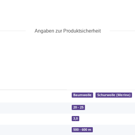
Angaben zur Produktsicherheit
Baumwolle
Schurwolle (Merino)
20 - 25
3,0
500 - 600 m