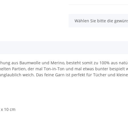
x
Wählen Sie bitte die gewüns
ischung aus Baumwolle und Merino, besteht somit zu 100% aus natü
kelten Partien, der mal Ton-in-Ton und mal etwas bunter bespielt 
glaublich weich. Das feine Garn ist perfekt für Tücher und kleine
 x 10 cm