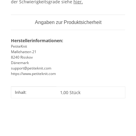
der Schwierigkeitsgrade siehe
hier.
Angaben zur Produktsicherheit
Herstellerinformationen:
PetiteKnit
Møllehatten 21
8240 Risskov
Dänemark
support@petiteknit.com
https://www.petiteknit.com
Produkteigenschaft
Wert
1,00 Stück
Inhalt: