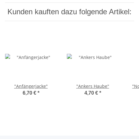
Kunden kauften dazu folgende Artikel:
"Anfängerjacke"
"Ankers Haube"
"N
6,70 €
*
4,70 €
*