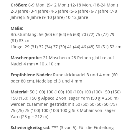
Größen:
6-9 Mon. (9-12 Mon.) 12-18 Mon. (18-24 Mon.)
2-3 Jahre (3-4 Jahre) 4-5 Jahre (5-6 Jahre) 6-7 Jahre (7-8
Jahre) 8-9 Jahre (9-10 Jahre) 10-12 Jahre
Maße:
Brustumfang: 56 (60) 62 (64) 66 (68) 70 (72) 75 (77) 79
(81) 83 cm
Länge: 29 (31) 32 (34) 37 (39) 41 (44) 46 (48) 50 (51) 52 cm
Maschenprobe:
21 Maschen x 28 Reihen glatt re auf
Nadel 4 mm = 10 x 10 cm
Empfohlene Nadeln:
Rundstricknadel 3 und 4 mm (60
oder 80 cm), Nadelspiel 3 und 4 mm
Material:
50 (100) 100 (100) 100 (100) 100 (100) 150 (150)
150 (150) 150 g Alpaca 2 von Isager Yarn (50 g = 250 m)
werden zusammen gestrickt mit 50 (50) 50 (50) 50 (75)
75 (75) 75 (100) 100 (100) 100 g Silk Mohair von Isager
Yarn (25 g = 212 m)
Schwierigkeitsgrad:
*** (3 von 5). Für die Einteilung