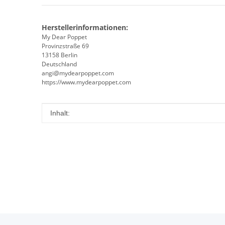
Herstellerinformationen:
My Dear Poppet
Provinzstraße 69
13158 Berlin
Deutschland
angi@mydearpoppet.com
https://www.mydearpoppet.com
Produkteigenschaft
Wert
Inhalt: