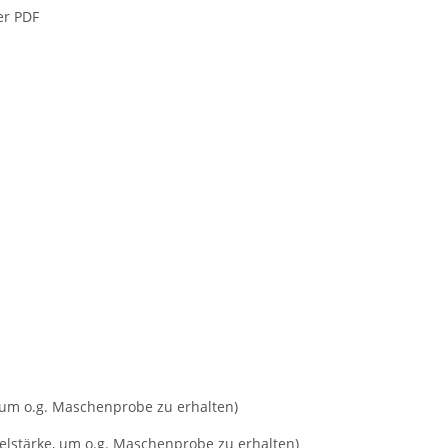
er PDF
 um o.g. Maschenprobe zu erhalten)
delstärke, um o.g. Maschenprobe zu erhalten)