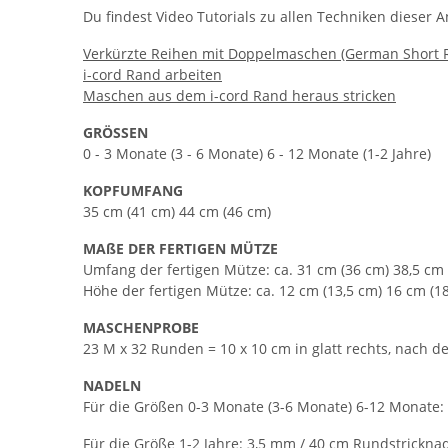
Du findest Video Tutorials zu allen Techniken dieser 
Verkürzte Reihen mit Doppelmaschen (German Short 
i-cord Rand arbeiten
Maschen aus dem i-cord Rand heraus stricken
GRÖSSEN
0 - 3 Monate (3 - 6 Monate) 6 - 12 Monate (1-2 Jahre)
KOPFUMFANG
35 cm (41 cm) 44 cm (46 cm)
MAßE DER FERTIGEN MÜTZE
Umfang der fertigen Mütze: ca. 31 cm (36 cm) 38,5 cm 
Höhe der fertigen Mütze: ca. 12 cm (13,5 cm) 16 cm (1
MASCHENPROBE
23 M x 32 Runden = 10 x 10 cm in glatt rechts, nach
NADELN
Für die Größen 0-3 Monate (3-6 Monate) 6-12 Monate: 
Für die Größe 1-2 Jahre: 3,5 mm / 40 cm Rundstrickna