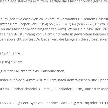
assen Nadelstärke zu ermitteln. Fertige die Maschenprobe gerne 
aum (positive ease) von ca. 25 cm im Verhältnis zu Deinem Brustumf
umfang am Körper von 53 (54) 56 (57) 59 (62) 64 (68) 72 (78) 82 cm. 
, wenn die Maschenprobe eingehalten wird). Wenn Dein bzw. der Bru
e hat einen Brustumfang von 81 cm und hätte in gewähltem Beispiel
n abweicht, solltest Du bedenken, die Länge an die zu bestrickend
2) 12-14 Jahre
01 (105) 108 cm
ttig auf der Rückseite exkl. Halsbündchen)
uster auf Nadel 4 mm = 10 x 10 cm, nach dem Waschen und Span
 cm), Rundstricknadel 3,5 mm (60 und/oder 80 cm), Rundstricknad
600-650) 650 g Peer Gynt von Sandnes Garn (50 g = 91 m) oder 300 (30