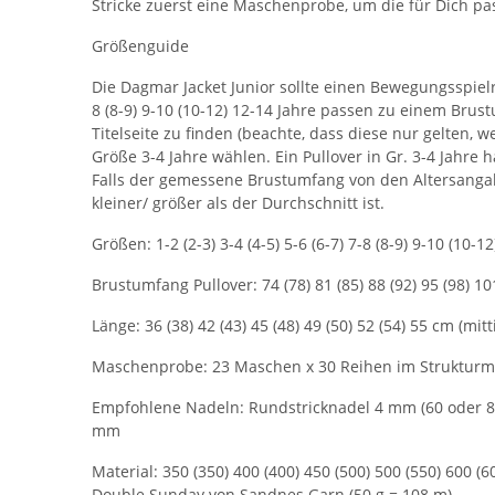
Stricke zuerst eine Maschenprobe, um die für Dich p
Größenguide
Die Dagmar Jacket Junior sollte einen Bewegungsspielr
8 (8-9) 9-10 (10-12) 12-14 Jahre passen zu einem Brust
Titelseite zu finden (beachte, dass diese nur gelten
Größe 3-4 Jahre wählen. Ein Pullover in Gr. 3-4 Jahr
Falls der gemessene Brustumfang von den Altersangabe
kleiner/ größer als der Durchschnitt ist.
Größen: 1-2 (2-3) 3-4 (4-5) 5-6 (6-7) 7-8 (8-9) 9-10 (10-1
Brustumfang Pullover: 74 (78) 81 (85) 88 (92) 95 (98) 1
Länge: 36 (38) 42 (43) 45 (48) 49 (50) 52 (54) 55 cm (mi
Maschenprobe: 23 Maschen x 30 Reihen im Strukturm
Empfohlene Nadeln: Rundstricknadel 4 mm (60 oder 80
mm
Material: 350 (350) 400 (400) 450 (500) 500 (550) 600 (
Double Sunday von Sandnes Garn (50 g = 108 m)