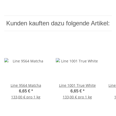
Kunden kauften dazu folgende Artikel:
Line 9564 Matcha
Line 1001 True White
Line
6,65 €
*
6,65 €
*
133,00 € pro 1 kg
133,00 € pro 1 kg
1