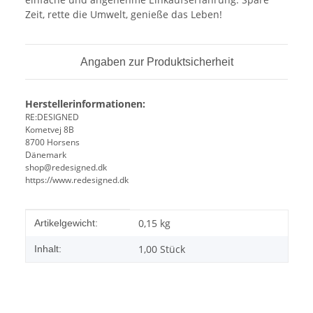
Zeit, rette die Umwelt, genieße das Leben!
Angaben zur Produktsicherheit
Herstellerinformationen:
RE:DESIGNED
Kometvej 8B
8700 Horsens
Dänemark
shop@redesigned.dk
https://www.redesigned.dk
Produkteigenschaft
Wert
0,15
kg
Artikelgewicht:
1,00 Stück
Inhalt: