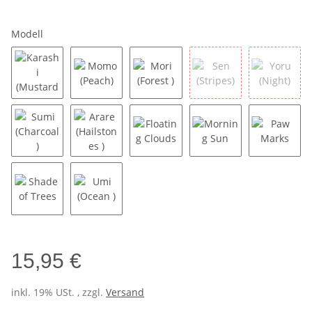
Modell
Karashi (Mustard )
Momo (Peach)
Mori (Forest )
Sen (Stripes)
Yoru (Ni
Sumi (Charcoal)
Arare (Hailstones )
Floating Clouds
Morning Sun
Paw Ma
Shade of Trees
Umi (Ocean )
15,95 €
inkl. 19% USt. , zzgl.
Versand