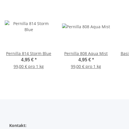
Pernilla 814 Storm Blue
Pernilla 808 Aqua Mist
Basi
4,95 €
*
4,95 €
*
99,00 € pro 1 kg
99,00 € pro 1 kg
Kontakt: