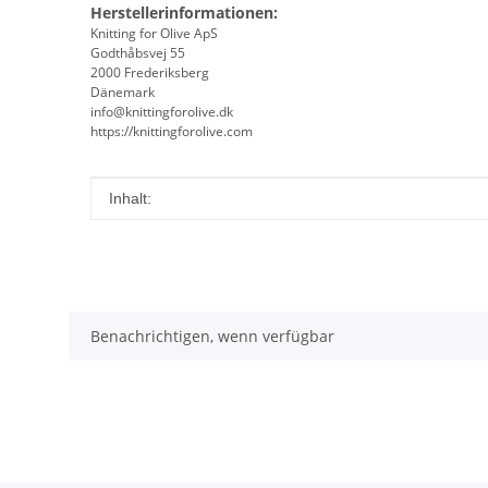
Herstellerinformationen:
Knitting for Olive ApS
Godthåbsvej 55
2000 Frederiksberg
Dänemark
info@knittingforolive.dk
https://knittingforolive.com
Produkteigenschaft
Wert
Inhalt:
Benachrichtigen, wenn verfügbar