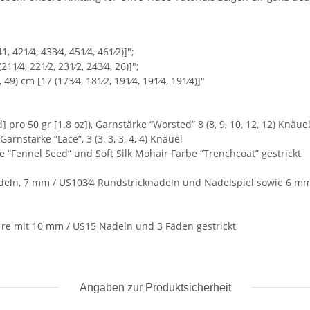
 421⁄4, 433⁄4, 451⁄4, 461⁄2)]";
11⁄4, 221⁄2, 231⁄2, 243⁄4, 26)]";
) cm [17 (173⁄4, 181⁄2, 191⁄4, 191⁄4, 191⁄4)]"
pro 50 gr [1.8 oz]), Garnstärke “Worsted” 8 (8, 9, 10, 12, 12) Knäuel
arnstärke “Lace”, 3 (3, 3, 3, 4, 4) Knäuel
“Fennel Seed” und Soft Silk Mohair Farbe “Trenchcoat” gestrickt
eln, 7 mm / US103⁄4 Rundstricknadeln und Nadelspiel sowie 6 mm /
t re mit 10 mm / US15 Nadeln und 3 Fäden gestrickt
Angaben zur Produktsicherheit