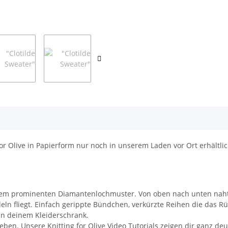
or Olive in Papierform nur noch in unserem Laden vor Ort erhältlic
 einem prominenten Diamantenlochmuster. Von oben nach unten nahtlos
eln fliegt. Einfach gerippte Bündchen, verkürzte Reihen die das R
 in deinem Kleiderschrank.
ben. Unsere Knitting for Olive Video Tutorials zeigen dir ganz de