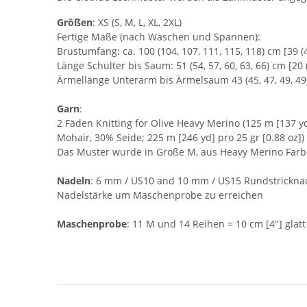
Größen
: XS (S, M, L, XL, 2XL)
Fertige Maße (nach Waschen und Spannen):
Brustumfang: ca. 100 (104, 107, 111, 115, 118) cm [39 (41,
Länge Schulter bis Saum: 51 (54, 57, 60, 63, 66) cm [20 (2
Ärmellänge Unterarm bis Ärmelsaum 43 (45, 47, 49, 49, 49
Garn
:
2 Fäden Knitting for Olive Heavy Merino (125 m [137 yd] 
Mohair, 30% Seide; 225 m [246 yd] pro 25 gr [0.88 oz]) G
Das Muster wurde in Größe M, aus Heavy Merino Farbe 
Nadeln
: 6 mm / US10 and 10 mm / US15 Rundstricknad
Nadelstärke um Maschenprobe zu erreichen
Maschenprobe
: 11 M und 14 Reihen = 10 cm [4"] glat