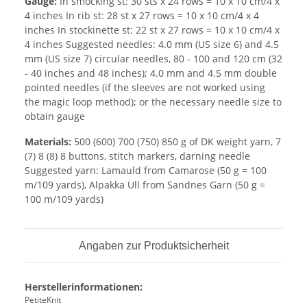
Gauge:
In smocking st: 30 sts x 24 rows = 10 x 10 cm/4 x
4 inches In rib st: 28 st x 27 rows = 10 x 10 cm/4 x 4
inches In stockinette st: 22 st x 27 rows = 10 x 10 cm/4 x
4 inches Suggested needles: 4.0 mm (US size 6) and 4.5
mm (US size 7) circular needles, 80 - 100 and 120 cm (32
- 40 inches and 48 inches); 4.0 mm and 4.5 mm double
pointed needles (if the sleeves are not worked using
the magic loop method); or the necessary needle size to
obtain gauge
Materials:
500 (600) 700 (750) 850 g of DK weight yarn, 7
(7) 8 (8) 8 buttons, stitch markers, darning needle
Suggested yarn: Lamauld from Camarose (50 g = 100
m/109 yards), Alpakka Ull from Sandnes Garn (50 g =
100 m/109 yards)
Angaben zur Produktsicherheit
Herstellerinformationen:
PetiteKnit