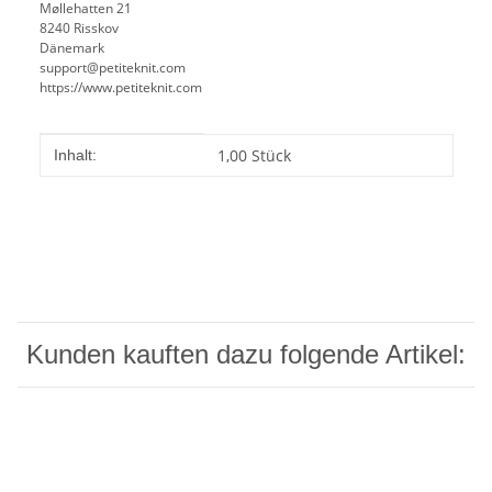
Møllehatten 21
8240 Risskov
Dänemark
support@petiteknit.com
https://www.petiteknit.com
Produkteigenschaft
Wert
1,00 Stück
Inhalt:
Kunden kauften dazu folgende Artikel: