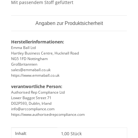
Mit passendem Stoff gefüttert
Angaben zur Produktsicherheit
Herstellerinformationen:
Emma Ball Ltd
Hartley Business Centre, Hucknall Road
NG5 1FD Nottingham
Großbritannien
sales@emmaball.co.uk
https://www.emmaball.co.uk
verantwortliche Person:
Authorised Rep Compliance Ltd
Lower Baggot Street 71
D02P593, Dublin, Irland
info@arccompliance.com
https://www.authorisedrepcompliance.com
Produkteigenschaft
Wert
1,00 Stück
Inhalt: