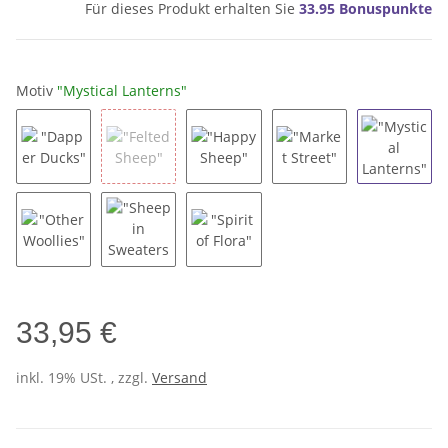
Für dieses Produkt erhalten Sie
33.95
Bonuspunkte
Motiv
"Mystical Lanterns"
"Dapper Ducks"
"Felted Sheep"
"Happy Sheep"
"Market Street"
"Mystic
"Other Woollies"
"Sheep in Sweaters"
"Spirit of Flora"
33,95 €
inkl. 19% USt. , zzgl.
Versand