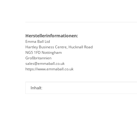
Herstellerinformationen:
Emma Ball Ltd
Hartley Business Centre, Hucknall Road
NG5 1FD Nottingham
Großbritannien
sales@emmaball.co.uk
https://www.emmaball.co.uk
Produkteigenschaft
Wert
Inhalt: