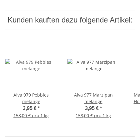
Kunden kauften dazu folgende Artikel:
Alva 979 Pebbles
Alva 977 Marzipan
Ma
melange
melange
Hol
3,95 €
*
3,95 €
*
158,00 € pro 1 kg
158,00 € pro 1 kg