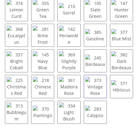
374 Lemon Curd
355 Green Tea
210 Sorrel
105 Slate Green
147 Hun
368 Eucalyptus
281 Rime Frost
142 Periwinkle
385 Gasoline
377 Blu
337 Bright Cobalt
145 Navy Blue
369 Slightly Purple
245 Bordeaux
382 Dar
225 Christmas Red
218 Chinese Red
361 Madeira Rose
373 Vintage Rose
371 Hib
313 Bubblegum
370 Flamingo
334 Light Blush
283 Calypso