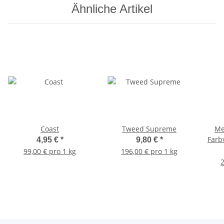
Ähnliche Artikel
Coast
Tweed Supreme
Me
Farb
4,95 €
*
9,80 €
*
99,00 € pro 1 kg
196,00 € pro 1 kg
2