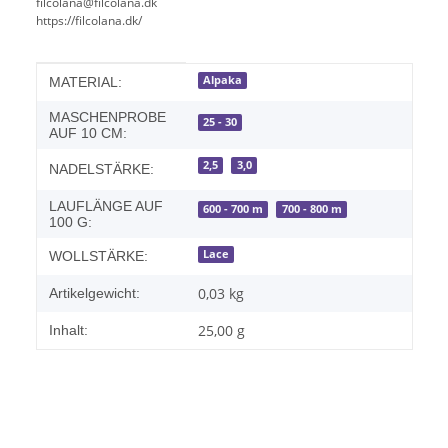
filcolana@filcolana.dk
https://filcolana.dk/
Produkteigenschaft
Wert
Alpaka
MATERIAL:
MASCHENPROBE
25 - 30
AUF 10 CM:
2,5
3,0
NADELSTÄRKE:
LAUFLÄNGE AUF
600 - 700 m
700 - 800 m
100 G:
Lace
WOLLSTÄRKE:
0,03
kg
Artikelgewicht:
25,00 g
Inhalt: