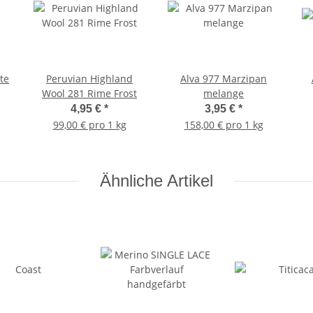
te
Peruvian Highland
Alva 977 Marzipan
Wool 281 Rime Frost
melange
4,95 €
*
3,95 €
*
99,00 € pro 1 kg
158,00 € pro 1 kg
Ähnliche Artikel