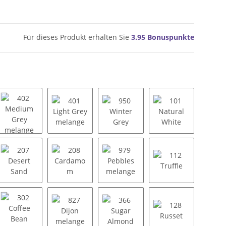
Für dieses Produkt erhalten Sie
3.95
Bonuspunkte
coal melange
402 Medium Grey melange
401 Light Grey melange
950 Winter Grey
101 Natural Whi
ipan melange
207 Desert Sand
208 Cardamom
979 Pebbles melange
112 Truffle