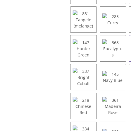
976 Taupe melange
409 Espr
831 Tangelo (melange)
285 Curr
147 Hunter Green
368 Euca
337 Bright Cobalt
145 Navy
218 Chinese Red
361 Made