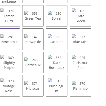
esso melange
302 Coffee Bean melange
827 Dijon melange
366 Sugar Almond
128 Russet
y
374 Lemon Curd
355 Green Tea
210 Sorrel
105 Slate Green
lyptus
281 Rime Frost
142 Periwinkle
385 Gasoline
377 Blue Mist
 Blue
369 Slightly Purple
245 Bordeaux
382 Dark Bordeaux
225 Christmas 
ira Rose
373 Vintage Rose
371 Hibiscus
313 Bubblegum
370 Flamingo