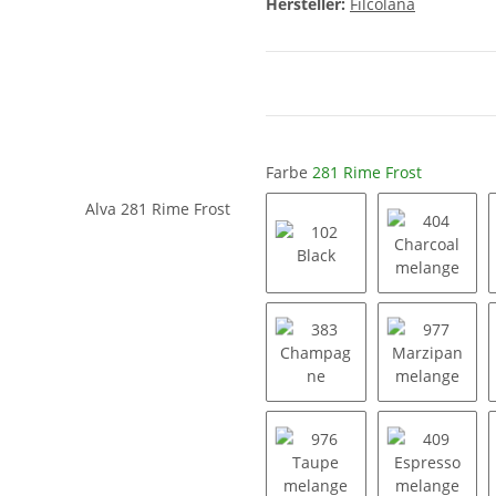
Hersteller:
Filcolana
Farbe
281 Rime Frost
102 Black
404 Char
383 Champagne
977 Marz