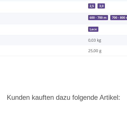
2,5
3,0
600 - 700 m
700 - 800
Lace
0,03
kg
25,00 g
Kunden kauften dazu folgende Artikel: