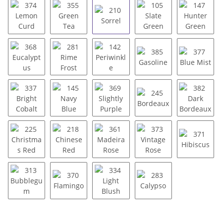
374 Lemon Curd
355 Green Tea
210 Sorrel
105 Slate Green
147 Hun
368 Eucalyptus
281 Rime Frost
142 Periwinkle
385 Gasoline
377 Blu
337 Bright Cobalt
145 Navy Blue
369 Slightly Purple
245 Bordeaux
382 Dar
225 Christmas Red
218 Chinese Red
361 Madeira Rose
373 Vintage Rose
371 Hib
313 Bubblegum
370 Flamingo
334 Light Blush
283 Calypso