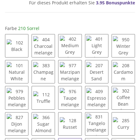
Für dieses Produkt erhalten Sie
3.95
Bonuspunkte
Farbe
210 Sorrel
102 Black
404 Charcoal melange
402 Medium Grey melange
401 Light Grey mela
950 Win
101 Natural White
383 Champagne
977 Marzipan melange
207 Desert Sand
208 Ca
979 Pebbles melange
112 Truffle
976 Taupe melange
409 Espresso melan
302 Cof
827 Dijon melange
366 Sugar Almond
128 Russet
831 Tangelo (melang
285 Cur