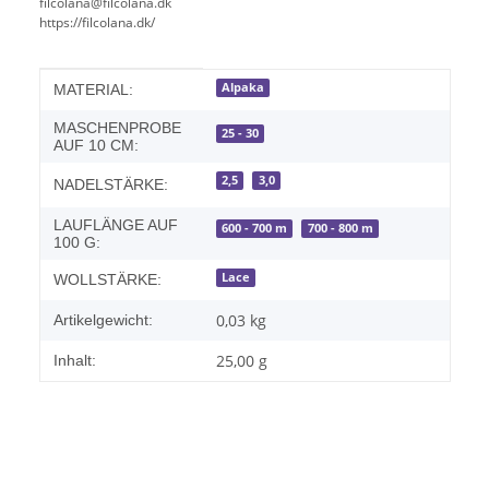
filcolana@filcolana.dk
https://filcolana.dk/
Produkteigenschaft
Wert
Alpaka
MATERIAL:
MASCHENPROBE
25 - 30
AUF 10 CM:
2,5
3,0
NADELSTÄRKE:
LAUFLÄNGE AUF
600 - 700 m
700 - 800 m
100 G:
Lace
WOLLSTÄRKE:
0,03
kg
Artikelgewicht:
25,00 g
Inhalt: