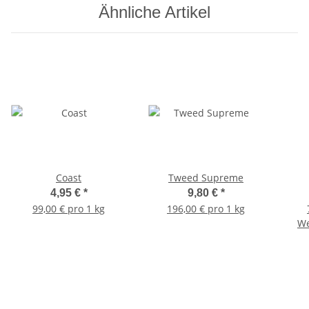
Ähnliche Artikel
Coast
Tweed Supreme
4,95 €
*
9,80 €
*
99,00 € pro 1 kg
196,00 € pro 1 kg
We