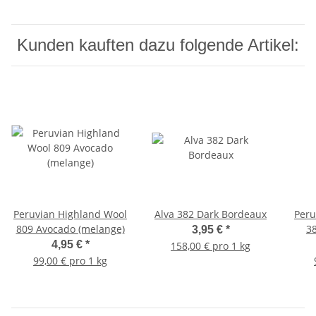
Kunden kauften dazu folgende Artikel:
Peruvian Highland Wool
Alva 382 Dark Bordeaux
Peru
809 Avocado (melange)
3
3,95 €
*
4,95 €
*
158,00 € pro 1 kg
99,00 € pro 1 kg