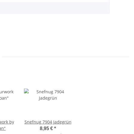
work by
Snefnug 7904 Jadegrün
an"
8,95 €
*