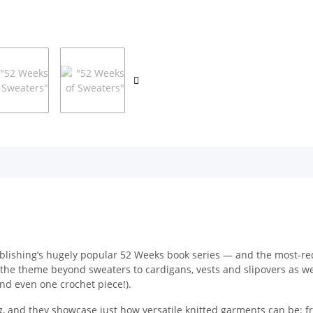
ublishing’s hugely popular 52 Weeks book series — and the most-re
the theme beyond sweaters to cardigans, vests and slipovers as wel
(and even one crochet piece!).
ng, and they showcase just how versatile knitted garments can be: f