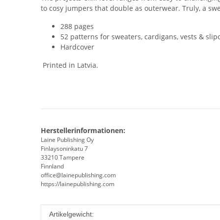
to cosy jumpers that double as outerwear. Truly, a sw
288 pages
52 patterns for sweaters, cardigans, vests & slip
Hardcover
Printed in Latvia.
Herstellerinformationen:
Laine Publishing Oy
Finlaysoninkatu 7
33210 Tampere
Finnland
office@lainepublishing.com
https://lainepublishing.com
Produkteigenschaft
Wert
Artikelgewicht: