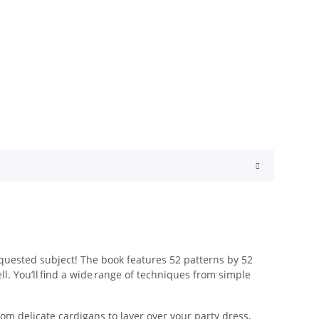
quested subject! The book features 52 patterns by 52
l. You’ll find a wide range of techniques from simple
rom delicate cardigans to layer over your party dress,