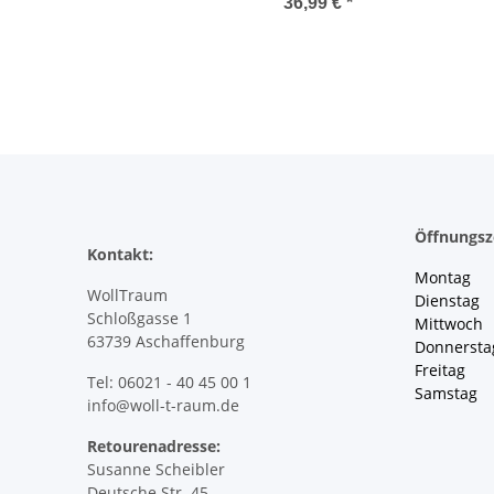
Correspondence" by
36,99 €
*
Lotta H. Löthgren and
Erika Åberg
Öffnungsz
Kontakt:
Montag 
WollTraum
Dienstag
Schloßgasse 1
Mittwoch 
63739 Aschaffenburg
Donnersta
Freitag 
Tel: 06021 - 40 45 00 1
Samstag 
info@woll-t-raum.de
Retourenadresse:
Susanne Scheibler
Deutsche Str. 45