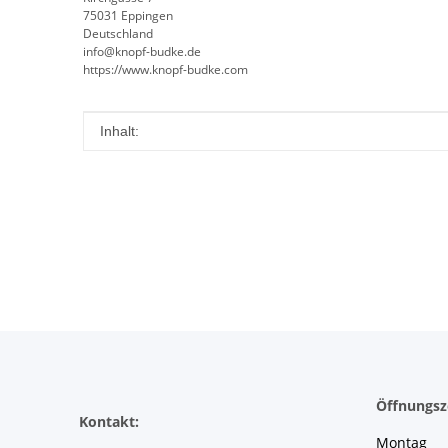
75031 Eppingen
Deutschland
info@knopf-budke.de
https://www.knopf-budke.com
Produkteigenschaft
Wert
Inhalt:
Öffnungsz
Kontakt:
Montag 