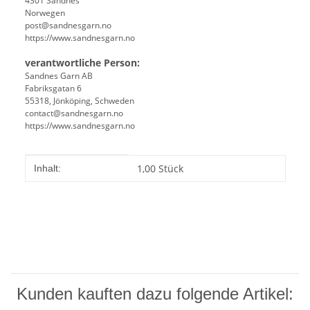
4301 Sandnes
Norwegen
post@sandnesgarn.no
https://www.sandnesgarn.no
verantwortliche Person:
Sandnes Garn AB
Fabriksgatan 6
55318, Jönköping, Schweden
contact@sandnesgarn.no
https://www.sandnesgarn.no
Produkteigenschaft
Wert
1,00 Stück
Inhalt:
Kunden kauften dazu folgende Artikel: