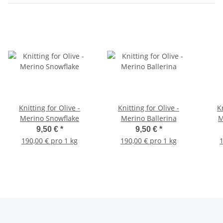
Knitting for Olive -
Knitting for Olive -
K
Merino Snowflake
Merino Ballerina
M
9,50 €
*
9,50 €
*
190,00 € pro 1 kg
190,00 € pro 1 kg
1