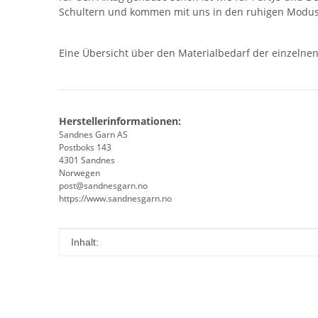
Schultern und kommen mit uns in den ruhigen Modus
Eine Übersicht über den Materialbedarf der einzelne
Herstellerinformationen:
Sandnes Garn AS
Postboks 143
4301 Sandnes
Norwegen
post@sandnesgarn.no
https://www.sandnesgarn.no
Produkteigenschaft
Wert
Inhalt: