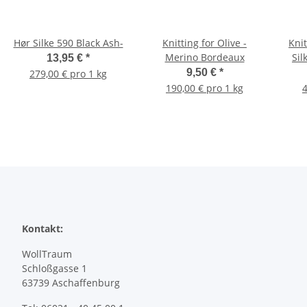
Hør Silke 590 Black Ash-
Knitting for Olive -
Knit
Merino Bordeaux
Sil
13,95 €
*
9,50 €
*
279,00 € pro 1 kg
190,00 € pro 1 kg
4
Kontakt:
WollTraum
Schloßgasse 1
63739 Aschaffenburg