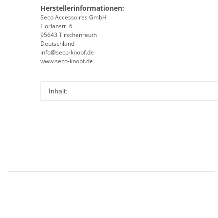
Herstellerinformationen:
Seco Accessoires GmbH
Florianstr. 6
95643 Tirschenreuth
Deutschland
info@seco-knopf.de
www.seco-knopf.de
Produkteigenschaft
Wert
Inhalt: