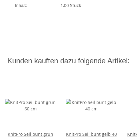
Produkteigenschaft
Wert
1,00 Stück
Inhalt:
Kunden kauften dazu folgende Artikel:
KnitPro Seil bunt grün
KnitPro Seil bunt gelb 40
Knit