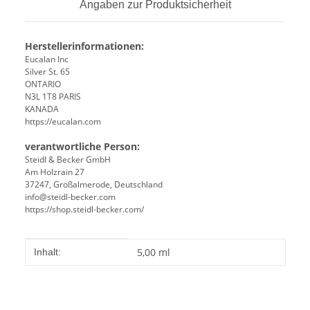
Angaben zur Produktsicherheit
Herstellerinformationen:
Eucalan Inc
Silver St. 65
ONTARIO
N3L 1T8 PARIS
KANADA
https://eucalan.com
verantwortliche Person:
Steidl & Becker GmbH
Am Holzrain 27
37247, Großalmerode, Deutschland
info@steidl-becker.com
https://shop.steidl-becker.com/
Produkteigenschaft
Wert
5,00 ml
Inhalt: