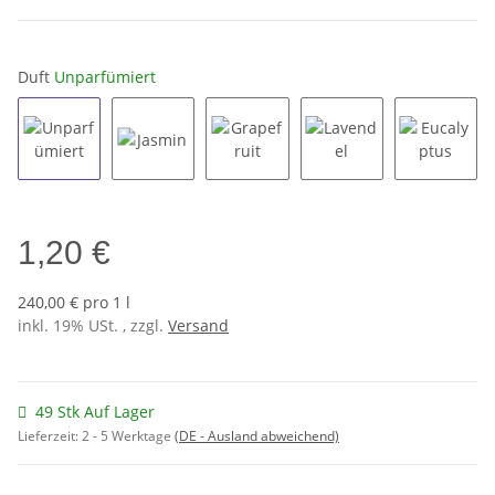
Duft
Unparfümiert
Unparfümiert
Jasmin
Grapefruit
Lavendel
Eucalyp
1,20 €
240,00 € pro 1 l
inkl. 19% USt. , zzgl.
Versand
49 Stk Auf Lager
Lieferzeit:
2 - 5 Werktage
(DE - Ausland abweichend)