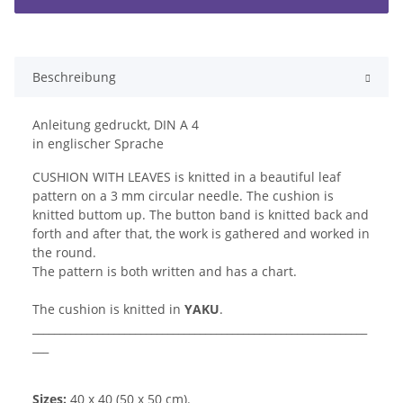
Beschreibung
Anleitung gedruckt, DIN A 4
in englischer Sprache
CUSHION WITH LEAVES is knitted in a beautiful leaf
pattern on a 3 mm circular needle. The cushion is
knitted buttom up. The button band is knitted back and
forth and after that, the work is gathered and worked in
the round.
The pattern is both written and has a chart.
The cushion is knitted in
YAKU
.
______________________________________________________________
___
Sizes:
40 x 40 (50 x 50 cm).