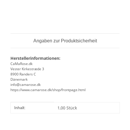
Angaben zur Produktsicherheit
Herstellerinformationen:
CaMaRose.dk
Vester Kirkestræde 3
8900 Randers C
Dänemark
info@camarose.dk
https://www.camarose.dk/shop/frontpage.html
Produkteigenschaft
Wert
1,00 Stück
Inhalt: