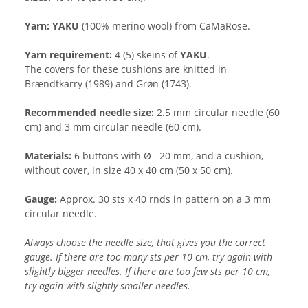
Yarn:
YAKU
(100% merino wool) from CaMaRose.
Yarn requirement:
4 (5) skeins of
YAKU
.
The covers for these cushions are knitted in
Brændtkarry (1989) and Grøn (1743).
Recommended needle size:
2.5 mm circular needle (60
cm) and 3 mm circular needle (60 cm).
Materials:
6 buttons with Ø= 20 mm, and a cushion,
without cover, in size 40 x 40 cm (50 x 50 cm).
Gauge:
Approx. 30 sts x 40 rnds in pattern on a 3 mm
circular needle.
Always choose the needle size, that gives you the correct
gauge. If there are too many sts per 10 cm, try again with
slightly bigger needles. If there are too few sts per 10 cm,
try again with slightly smaller needles.