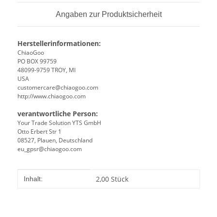
Angaben zur Produktsicherheit
Herstellerinformationen:
ChiaoGoo
PO BOX 99759
48099-9759 TROY, MI
USA
customercare@chiaogoo.com
http://www.chiaogoo.com
verantwortliche Person:
Your Trade Solution YTS GmbH
Otto Erbert Str 1
08527, Plauen, Deutschland
eu_gpsr@chiaogoo.com
Produkteigenschaft
Wert
2,00 Stück
Inhalt: