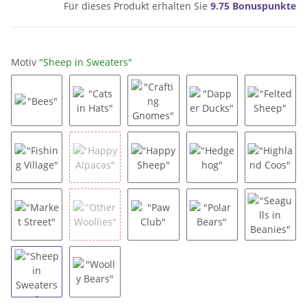
Für dieses Produkt erhalten Sie
9.75
Bonuspunkte
Motiv
"Sheep in Sweaters"
"Bees"
"Cats in Hats"
"Crafting Gnomes"
"Dapper Ducks"
"Felted
"Fishing Village"
"Happy Alpacas"
"Happy Sheep"
"Hedgehog"
"Highla
"Market Street"
"Other Woollies"
"Paw Club"
"Polar Bears"
"Seagull
"Sheep in Sweaters"
"Woolly Bears"