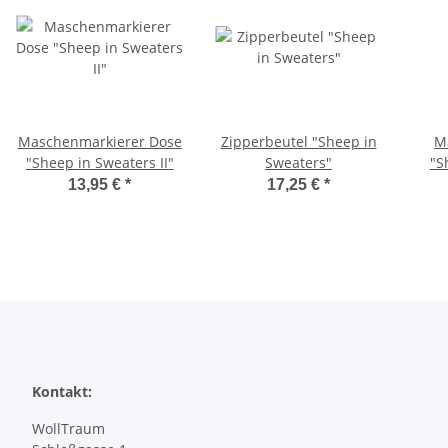
Maschenmarkierer Dose
Zipperbeutel "Sheep in
M
"Sheep in Sweaters II"
Sweaters"
"S
13,95 €
*
17,25 €
*
Kontakt:
WollTraum