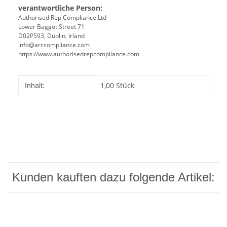
verantwortliche Person:
Authorised Rep Compliance Ltd
Lower Baggot Street 71
D02P593, Dublin, Irland
info@arccompliance.com
https://www.authorisedrepcompliance.com
Produkteigenschaft
Wert
1,00 Stück
Inhalt:
Kunden kauften dazu folgende Artikel: